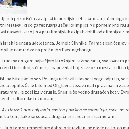
jenih prizoriščih za alpski in nordijski del tekmovanj, Yanqingu i
ni festival, ki so ga februarja začeli olimpijci. A s pomembno razli
si nasveti, ki so jih v paralimpijskih ekipah dobili od olimpijcev, 
 igrah le enega udeleženca, Jerneja Slivnika. Ta ima sicer, čeprav je
topil je namreč že na prejšnjih v Pyeongchangu.
pil tudi na drugem največjem letošnjem tekmovanju, svetovnem p
 četrti in sedmi, s čimer je napovedal boj za visoka mesta tudi na 
išli na Kitajsko in se v Pekingu udeležili slavnostnega odprtja, so
očno otoplilo. Če je bilo med OI glavna težava najti pravi način za
turami, je zdaj izziv drugje. Sneg je še vedno drugačen kot v Evrop
menili tudi urnike tekmovanj.
. A tu je vsak dan bolj toplo, snežna površina se spreminja, osnovno 
vnik o tem, kako se sooča z drugačnimi snežnimi razmerami.
 je kljub tem spremembam dobro pripravljen, ne glede na to, da m