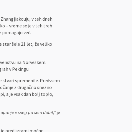
n Zhangjiakouju, v teh dneh
ko – vreme se je v teh treh
ne pomagajo več.
 star šele 21 let, že veliko
rvenstvu na Norveškem.
igrah v Pekingu.
 se stvari spremenile. Predvsem
 soočanje z drugačno snežno
i, a je vsak dan bolj toplo,
zaupanje v sneg pa sem dobil,”
je
u je pred igrami močno