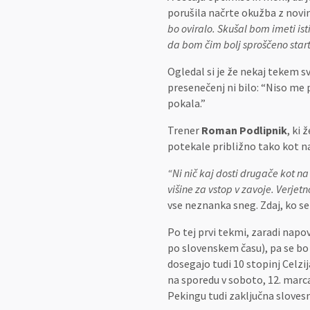
porušila načrte okužba z nov
bo oviralo. Skušal bom imeti ist
da bom čim bolj sproščeno start
Ogledal si je že nekaj tekem s
presenečenj ni bilo: “Niso me p
pokala.”
Trener
Roman Podlipnik
, ki 
potekale približno tako kot n
“Ni nič kaj dosti drugače kot n
višine za vstop v zavoje. Verjet
vse neznanka sneg. Zdaj, ko se
Po tej prvi tekmi, zaradi napov
po slovenskem času), pa se bo
dosegajo tudi 10 stopinj Celz
na sporedu v soboto, 12. marca,
Pekingu tudi zaključna sloves